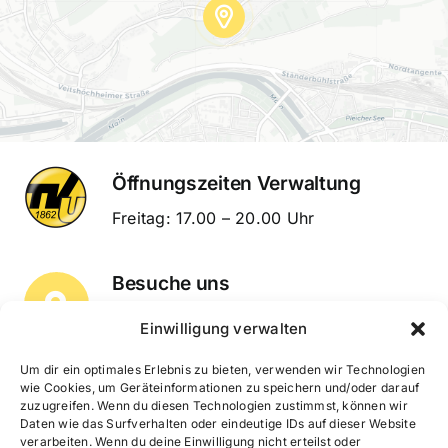
Öffnungszeiten Verwaltung
Freitag: 17.00 – 20.00 Uhr
Besuche uns
Unterdürrbacher Str. 252
Leaflet
|
Map tiles by
CARTO
, under
CC BY 3.0
. Data by
OpenStreetMap
,
Einwilligung verwalten
under ODbL.
97080 Würzburg
Um dir ein optimales Erlebnis zu bieten, verwenden wir Technologien
wie Cookies, um Geräteinformationen zu speichern und/oder darauf
zuzugreifen. Wenn du diesen Technologien zustimmst, können wir
Schreib uns
Daten wie das Surfverhalten oder eindeutige IDs auf dieser Website
verarbeiten. Wenn du deine Einwilligung nicht erteilst oder
info@tv-unterduerrbach.de