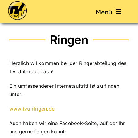
Skip
Menü
to
content
Ringen
Start
Abteilungen
Herzlich willkommen bei der Ringerabteilung des
TV Unterdürrbach!
Veranstaltungen
Ein umfassenderer Internetauftritt ist zu finden
unter:
Kontakt
www.tvu-ringen.de
Mitglied werden / Beiträge
Auch haben wir eine Facebook-Seite, auf der Ihr
uns gerne folgen könnt: