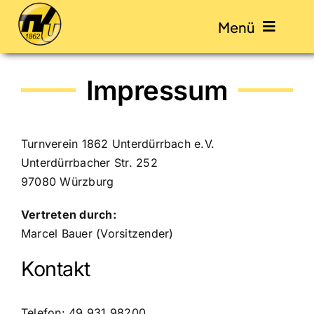
Skip
Menü
to
content
Impressum
Start
Abteilungen
Turnverein 1862 Unterdürrbach e.V.
Unterdürrbacher Str. 252
Veranstaltungen
97080 Würzburg
Vertreten durch:
Kontakt
Marcel Bauer (Vorsitzender)
Kontakt
Mitglied werden / Beiträge
Telefon: 49 931 98200