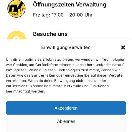
Öffnungszeiten Verwaltung
Freitag: 17.00 – 20.00 Uhr
Besuche uns
Unterdürrbacher Str. 252
Leaflet
|
Map tiles by
CARTO
, under
CC BY 3.0
. Data by
OpenStreetMap
,
Einwilligung verwalten
under ODbL.
97080 Würzburg
Um dir ein optimales Erlebnis zu bieten, verwenden wir Technologien
wie Cookies, um Geräteinformationen zu speichern und/oder darauf
zuzugreifen. Wenn du diesen Technologien zustimmst, können wir
Schreib uns
Daten wie das Surfverhalten oder eindeutige IDs auf dieser Website
verarbeiten. Wenn du deine Einwilligung nicht erteilst oder
info@tv-unterduerrbach.de
zurückziehst, können bestimmte Merkmale und Funktionen
beeinträchtigt werden.
Ruf uns an
Akzeptieren
(0931) 982 00
Ablehnen
© 2012 - 2026 Turnverein 1862 Unterdürrbach e.V.