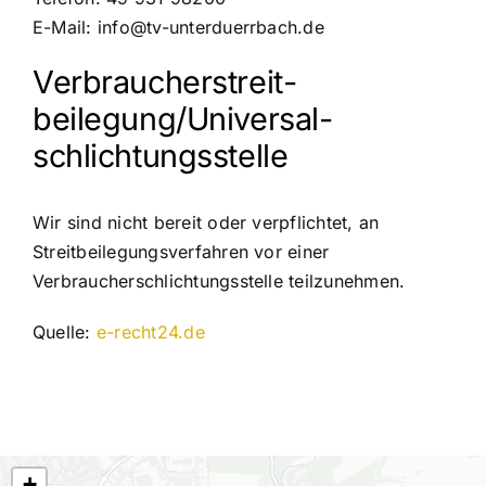
Dein TVU
E-Mail: info@tv-unterduerrbach.de
Verbraucher­streit­
Downloadbereich
beilegung/Universal­
Impressum
schlichtungs­stelle
Datenschutz
Wir sind nicht bereit oder verpflichtet, an
Streitbeilegungsverfahren vor einer
Verbraucherschlichtungsstelle teilzunehmen.
Quelle:
e-recht24.de
+