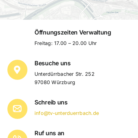
Öffnungszeiten Verwaltung
Freitag: 17.00 – 20.00 Uhr
Besuche uns
Unterdürrbacher Str. 252
Leaflet
|
Map tiles by
CARTO
, under
CC BY 3.0
. Data by
OpenStreetMap
,
under ODbL.
97080 Würzburg
Schreib uns
info@tv-unterduerrbach.de
Ruf uns an