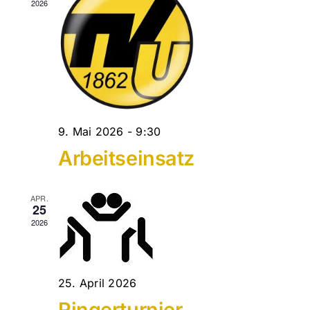
Dein TVU
2026
Downloadbereich
Impressum
9. Mai 2026 - 9:30
Datenschutz
Arbeitseinsatz
APR.
25
2026
25. April 2026
Ringerturnier