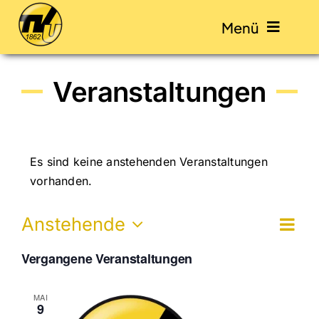
Skip
Menü
to
content
Veranstaltungen
Start
Abteilungen
Es sind keine anstehenden Veranstaltungen
Veranstaltungen
vorhanden.
Ver
Anstehende
Kontakt
Ansi
Liste
Datum
Ans
Navi
Vergangene Veranstaltungen
wählen.
Nav
Mitglied werden / Beiträge
MAI
9